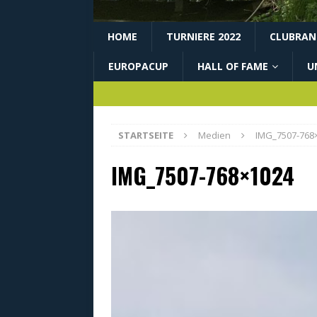
HOME
TURNIERE 2022
CLUBRANG
EUROPACUP
HALL OF FAME
U
STARTSEITE
Medien
IMG_7507-768
IMG_7507-768×1024