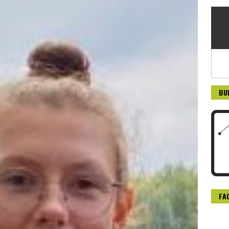
BU
FA