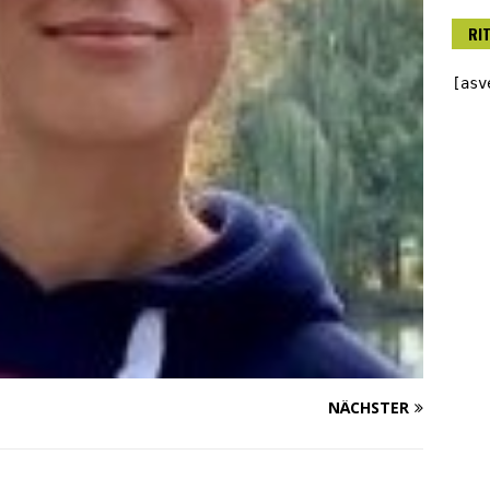
RI
[asv
NÄCHSTER