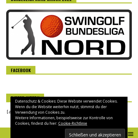
FACEBOOK
RITTER INTERN
Datenschutz & Cookies: Diese Website verwendet Cookies.
Wenn du die Website weiterhin nutzt, stimmst du der
[asverein_login]
Verwendung von Cookies zu.
Weitere Informationen, beispielsweise zur Kontrolle von
Cookies, findest du hier:
Cookie-Richtlinie