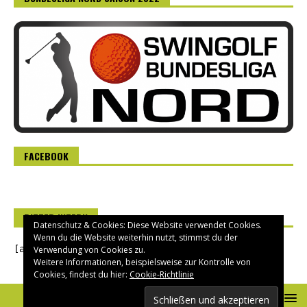
FACEBOOK
RITTER INTERN
Datenschutz & Cookies: Diese Website verwendet Cookies.
Wenn du die Website weiterhin nutzt, stimmst du der
[asverein_login]
Verwendung von Cookies zu.
Weitere Informationen, beispielsweise zur Kontrolle von
Cookies, findest du hier:
Cookie-Richtlinie