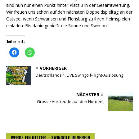
sind nun nur einen Punkt hinter Platz 3 in der Gesamtwertung.
Wir freuen uns schon auf den nächsten Doppeldspieltag an der
Ostsee, wenn Schwansen und Flensburg zu ihren Heimspielen
einladen. Bis dahin genießt die Sonne und Swin on!
Teilen mit:
K
K
l
l
i
i
c
c
k
k
VORHERIGER
,
e
Deutschlands 1. LIVE Swingolf-Flight-Auslosung
u
n
m
,
a
u
u
m
f
a
NÄCHSTER
F
u
a
f
Grosse Vorfreude auf den Norden!
c
W
e
h
b
a
o
t
o
s
k
A
z
p
u
p
t
z
WERDE EIN RITTER – SWINGOLF IM VEREIN