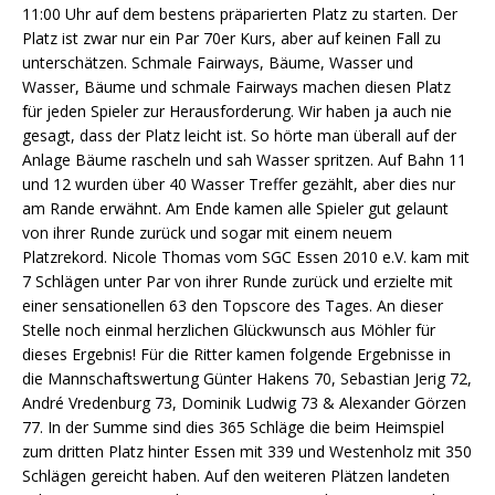
11:00 Uhr auf dem bestens präparierten Platz zu starten. Der
Platz ist zwar nur ein Par 70er Kurs, aber auf keinen Fall zu
unterschätzen. Schmale Fairways, Bäume, Wasser und
Wasser, Bäume und schmale Fairways machen diesen Platz
für jeden Spieler zur Herausforderung. Wir haben ja auch nie
gesagt, dass der Platz leicht ist. So hörte man überall auf der
Anlage Bäume rascheln und sah Wasser spritzen. Auf Bahn 11
und 12 wurden über 40 Wasser Treffer gezählt, aber dies nur
am Rande erwähnt. Am Ende kamen alle Spieler gut gelaunt
von ihrer Runde zurück und sogar mit einem neuem
Platzrekord. Nicole Thomas vom SGC Essen 2010 e.V. kam mit
7 Schlägen unter Par von ihrer Runde zurück und erzielte mit
einer sensationellen 63 den Topscore des Tages. An dieser
Stelle noch einmal herzlichen Glückwunsch aus Möhler für
dieses Ergebnis! Für die Ritter kamen folgende Ergebnisse in
die Mannschaftswertung Günter Hakens 70, Sebastian Jerig 72,
André Vredenburg 73, Dominik Ludwig 73 & Alexander Görzen
77. In der Summe sind dies 365 Schläge die beim Heimspiel
zum dritten Platz hinter Essen mit 339 und Westenholz mit 350
Schlägen gereicht haben. Auf den weiteren Plätzen landeten