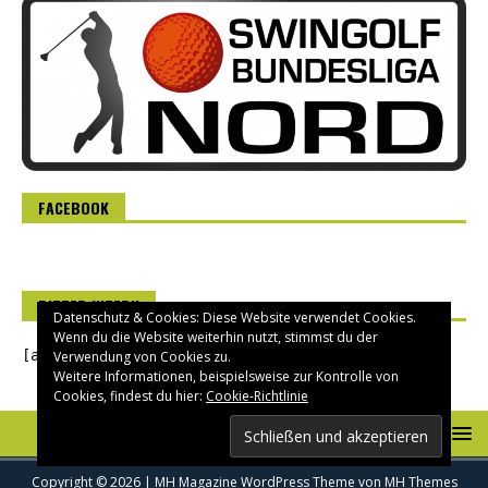
FACEBOOK
RITTER INTERN
Datenschutz & Cookies: Diese Website verwendet Cookies.
Wenn du die Website weiterhin nutzt, stimmst du der
[asverein_login]
Verwendung von Cookies zu.
Weitere Informationen, beispielsweise zur Kontrolle von
Cookies, findest du hier:
Cookie-Richtlinie
Copyright © 2026 | MH Magazine WordPress Theme von
MH Themes