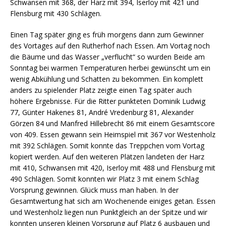
Schwansen mit 368, der Harz mit 394, Iserloy mit 421 und
Flensburg mit 430 Schlägen.
Einen Tag später ging es früh morgens dann zum Gewinner
des Vortages auf den Rutherhof nach Essen. Am Vortag noch
die Bäume und das Wasser „verflucht“ so wurden Beide am
Sonntag bei warmen Temperaturen herbei gewünscht um ein
wenig Abkühlung und Schatten zu bekommen. Ein komplett
anders zu spielender Platz zeigte einen Tag später auch
höhere Ergebnisse. Für die Ritter punkteten Dominik Ludwig
77, Günter Hakenes 81, André Vredenburg 81, Alexander
Görzen 84 und Manfred Hillebrecht 86 mit einem Gesamtscore
von 409. Essen gewann sein Heimspiel mit 367 vor Westenholz
mit 392 Schlägen. Somit konnte das Treppchen vom Vortag
kopiert werden. Auf den weiteren Plätzen landeten der Harz
mit 410, Schwansen mit 420, Iserloy mit 488 und Flensburg mit
490 Schlägen. Somit konnten wir Platz 3 mit einem Schlag
Vorsprung gewinnen. Glück muss man haben. In der
Gesamtwertung hat sich am Wochenende einiges getan. Essen
und Westenholz liegen nun Punktgleich an der Spitze und wir
konnten unseren kleinen Vorsprung auf Platz 6 ausbauen und