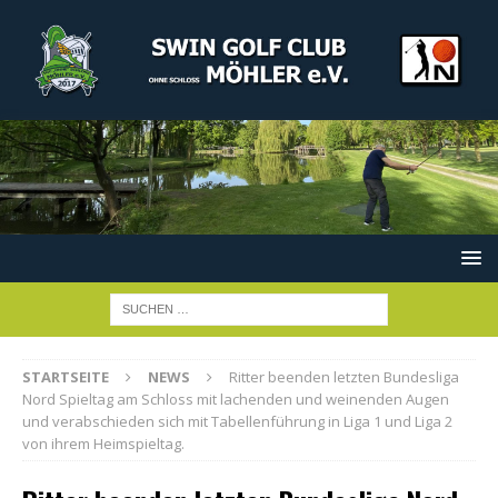
STARTSEITE
NEWS
Ritter beenden letzten Bundesliga
Nord Spieltag am Schloss mit lachenden und weinenden Augen
und verabschieden sich mit Tabellenführung in Liga 1 und Liga 2
von ihrem Heimspieltag.