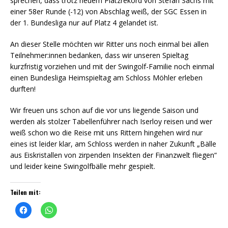
sprechen, dass trotz neuem Platzrekord von Stefan Sachs mit
einer 58er Runde (-12) von Abschlag weiß, der SGC Essen in
der 1. Bundesliga nur auf Platz 4 gelandet ist.
An dieser Stelle möchten wir Ritter uns noch einmal bei allen
Teilnehmer:innen bedanken, dass wir unseren Spieltag
kurzfristig vorziehen und mit der Swingolf-Familie noch einmal
einen Bundesliga Heimspieltag am Schloss Möhler erleben
durften!
Wir freuen uns schon auf die vor uns liegende Saison und
werden als stolzer Tabellenführer nach Iserloy reisen und wer
weiß schon wo die Reise mit uns Rittern hingehen wird nur
eines ist leider klar, am Schloss werden in naher Zukunft „Bälle
aus Eiskristallen von zirpenden Insekten der Finanzwelt fliegen“
und leider keine Swingolfbälle mehr gespielt.
Teilen mit:
K
K
l
l
i
i