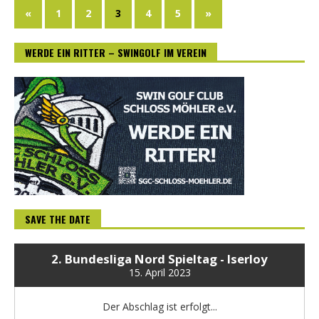
«
1
2
3
4
5
»
WERDE EIN RITTER – SWINGOLF IM VEREIN
SAVE THE DATE
2. Bundesliga Nord Spieltag - Iserloy
15. April 2023
Der Abschlag ist erfolgt...