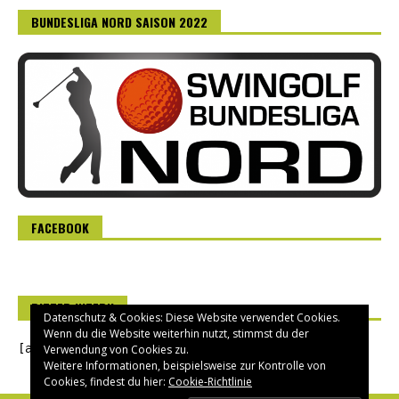
BUNDESLIGA NORD SAISON 2022
FACEBOOK
RITTER INTERN
Datenschutz & Cookies: Diese Website verwendet Cookies.
Wenn du die Website weiterhin nutzt, stimmst du der
[asverein_login]
Verwendung von Cookies zu.
Weitere Informationen, beispielsweise zur Kontrolle von
Cookies, findest du hier:
Cookie-Richtlinie