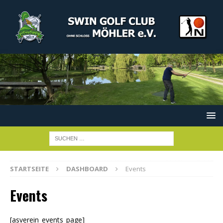
STARTSEITE
DASHBOARD
Events
Events
[asverein_events_page]