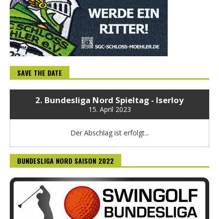
W
n
i
(
r
W
d
i
i
r
n
d
n
i
e
n
u
n
e
e
m
u
F
e
SAVE THE DATE
e
m
n
F
s
e
t
n
2. Bundesliga Nord Spieltag - Iserloy
e
s
15. April 2023
r
t
g
e
e
r
ö
g
Der Abschlag ist erfolgt...
f
e
f
ö
n
f
e
f
BUNDESLIGA NORD SAISON 2022
t
n
)
e
t
)